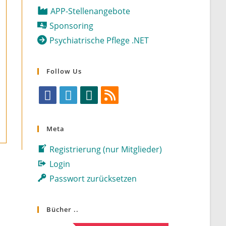
APP-Stellenangebote
Sponsoring
Psychiatrische Pflege .NET
Follow Us
Opens
Opens
Opens
Opens
in
in
in
in
Meta
a
a
a
a
Registrierung (nur Mitglieder)
new
new
new
new
tab
tab
tab
tab
Login
Passwort zurücksetzen
Bücher ..