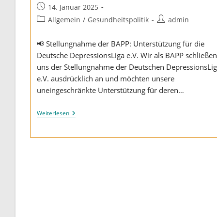
Beitrag
14. Januar 2025
veröffentlicht:
Beitrags-
Beitrags-
Allgemein
/
Gesundheitspolitik
admin
Kategorie:
Autor:
📢 Stellungnahme der BAPP: Unterstützung für die
Deutsche DepressionsLiga e.V. Wir als BAPP schließen
uns der Stellungnahme der Deutschen DepressionsLi
e.V. ausdrücklich an und möchten unsere
uneingeschränkte Unterstützung für deren…
Nein
Weiterlesen
Zu
Einem
Register
Für
Psychisch
Erkrankte
Menschen!