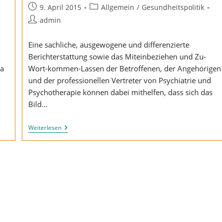
Beitrag
Beitrags-
9. April 2015
Allgemein
/
Gesundheitspolitik
veröffentlicht:
Kategorie:
Beitrags-
admin
Autor:
Eine sachliche, ausgewogene und differenzierte
Berichterstattung sowie das Miteinbeziehen und Zu-
ga
Wort-kommen-Lassen der Betroffenen, der Angehörigen
und der professionellen Vertreter von Psychiatrie und
Psychotherapie können dabei mithelfen, dass sich das
Bild…
Fair
Weiterlesen
Media
–
Für
Die
Menschen
Gegen
Ausgrenzung