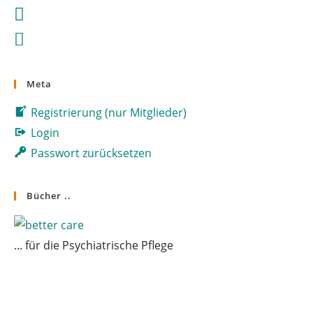
in
Opens
new
a
in
tab
Opens
new
a
in
tab
new
a
tab
Meta
new
tab
Registrierung (nur Mitglieder)
Login
Passwort zurücksetzen
Bücher ..
... für die Psychiatrische Pflege