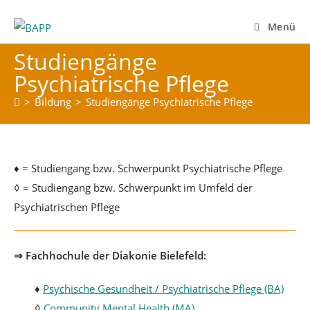
Zum
Inhalt
Menü
springen
Studiengänge
Psychiatrische Pflege
>
Bildung
>
Studiengänge Psychiatrische Pflege
♦ = Studiengang bzw. Schwerpunkt Psychiatrische Pflege
◊ = Studiengang bzw. Schwerpunkt im Umfeld der
Psychiatrischen Pflege
⇒ Fachhochule der Diakonie Bielefeld:
♦
Psychische Gesundheit / Psychiatrische Pflege (BA)
◊
Community Mental Health (MA)