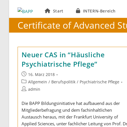
Zum
Inhalt
Start
INTERN-Bereich
springen
Certificate of Advanced S
Neuer CAS in “Häusliche
Psychiatrische Pflege”
Beitrag
16. März 2018
veröffentlicht:
Beitrags-
Allgemein
/
Berufspolitik
/
Psychiatrische Pflege
Kategorie:
Beitrags-
admin
Autor:
Die BAPP Bildungsinitiative hat aufbauend aus der
Mitgliederbefragung und dem fachinhaltlichen
Austausch heraus, mit der Frankfurt University of
Applied Sciences, unter fachlicher Leitung von Prof. Dr