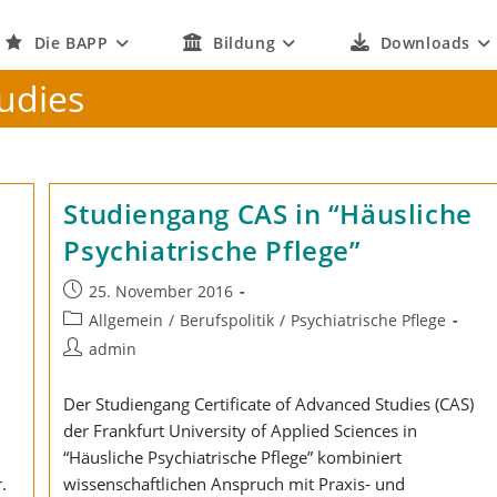
Die BAPP
Bildung
Downloads
tudies
Studiengang CAS in “Häusliche
Psychiatrische Pflege”
Beitrag
25. November 2016
veröffentlicht:
Beitrags-
Allgemein
/
Berufspolitik
/
Psychiatrische Pflege
Kategorie:
Beitrags-
admin
Autor:
Der Studiengang Certificate of Advanced Studies (CAS)
der Frankfurt University of Applied Sciences in
“Häusliche Psychiatrische Pflege” kombiniert
.
wissenschaftlichen Anspruch mit Praxis- und