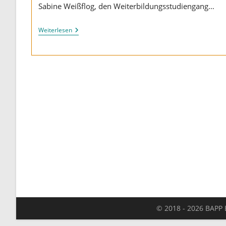
Sabine Weißflog, den Weiterbildungsstudiengang…
Neuer
Weiterlesen
CAS
In
“Häusliche
Psychiatrische
Pflege”
© 2018 - 2026 BAPP B