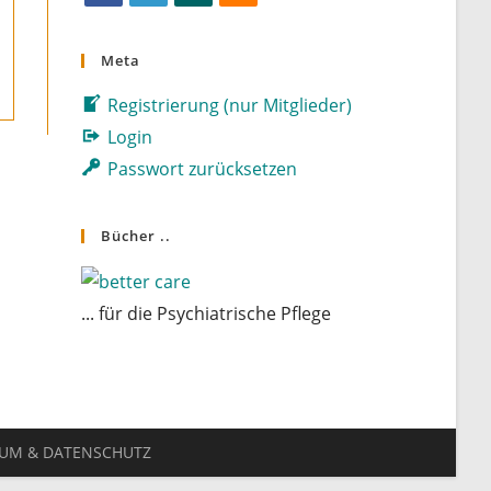
Opens
Opens
Opens
Opens
in
in
in
in
Meta
a
a
a
a
Registrierung (nur Mitglieder)
new
new
new
new
tab
tab
tab
tab
Login
Passwort zurücksetzen
Bücher ..
... für die Psychiatrische Pflege
SUM & DATENSCHUTZ