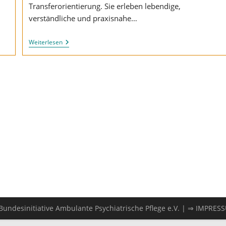
Transferorientierung. Sie erleben lebendige,
verständliche und praxisnahe…
Studiengang
Weiterlesen
CAS
In
“Häusliche
Psychiatrische
Pflege”
undesinitiative Ambulante Psychiatrische Pflege e.V. |
⇒ IMPRES