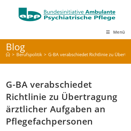
Zum
Inhalt
springen
Menü
Blog
>
Berufspolitik
>
G-BA verabschiedet Richtlinie zu Übertr
G-BA verabschiedet
Richtlinie zu Übertragung
ärztlicher Aufgaben an
Pflegefachpersonen