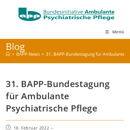
Zum
Inhalt
springen
Menü
Blog
>
BAPP-News
>
31. BAPP-Bundestagung für Ambulante Psy
31. BAPP-Bundestagung
für Ambulante
Psychiatrische Pflege
Beitrag
18. Februar 2022