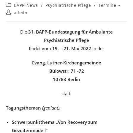
veröffentlicht:
Beitrags-
BAPP-News
/
Psychiatrische Pflege
/
Termine
Kategorie:
Beitrags-
admin
Autor:
Die
31. BAPP-Bundestagung für Ambulante
Psychiatrische Pflege
findet vom
19. – 21. Mai 2022
in der
Evang. Luther-Kirchengemeinde
Bülowstr. 71 -72
10783 Berlin
statt.
Tagungsthemen
(geplant):
Schwerpunktthema „Von Recovery zum
Gezeitenmodell“