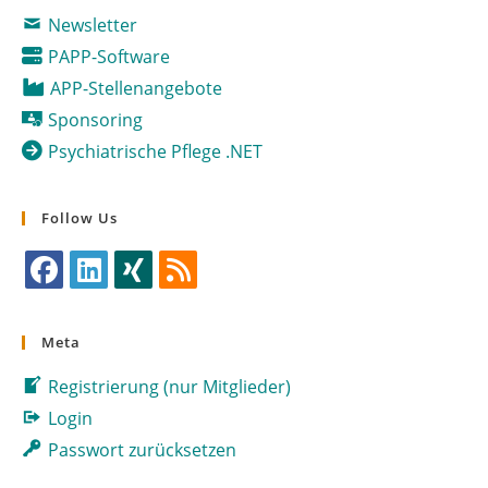
Newsletter
PAPP-Software
APP-Stellenangebote
Sponsoring
Psychiatrische Pflege .NET
Follow Us
Opens
Opens
Opens
Opens
in
in
in
in
Meta
a
a
a
a
Registrierung (nur Mitglieder)
new
new
new
new
tab
tab
tab
tab
Login
Passwort zurücksetzen