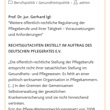
veröffentlicht:
Beitrags-
Beitrags-
Berufspolitik
/
Gesundheitspolitik
admin
Kategorie:
Autor:
Prof. Dr. jur. Gerhard Igl:
“Weitere öffentlich-rechtliche Regulierung der
Pflegeberufe und ihrer Tätigkeit – Voraussetzungen
und Anforderungen”
RECHTSGUTACHTEN ERSTELLT IM AUFTRAG DES
DEUTSCHEN PFLEGERATES E.V.
„Die öffentlich-rechtliche Stellung der Pflegeberufe
entspricht nicht ihrer tatsächlichen Stellung im
Gesundheits- und Pflegewesen. Es fehlt an einer
politisch wirksamen Organisation in Pflegekammern.
[…] In den Gremien der Gemeinsamen
Selbstverwaltung der gesetzlichen
Krankenversicherung sind sie nicht hinreichend
vertreten.
Erst das Pflege-Weiterentwicklungsgesetz von 2008