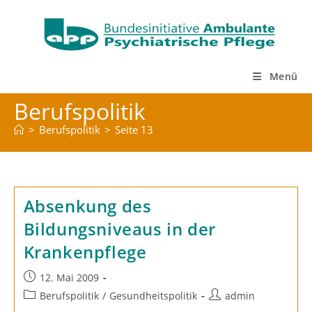
Zum
Inhalt
springen
Menü
Berufspolitik
>
Berufspolitik
>
Seite 13
Absenkung des
Bildungsniveaus in der
Krankenpflege
Beitrag
12. Mai 2009
veröffentlicht:
Beitrags-
Beitrags-
Berufspolitik
/
Gesundheitspolitik
admin
Kategorie:
Autor: