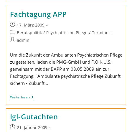
Eine
Pflegekammer?
Fachtagung APP
Beitrag
17. März 2009
veröffentlicht:
Beitrags-
Berufspolitik
/
Psychiatrische Pflege
/
Termine
Kategorie:
Beitrags-
admin
Autor:
Um die Zukunft der Ambulanten Psychiatrischen Pflege
zu gestalten, laden die PMG-GmbH und F.O.K.U.S.
gemeinsam mit der BAPP am 08.05.2009 ein zur
Fachtagung: "Ambulante psychiatrische Pflege Zukunft
sichern - Zukunft…
Fachtagung
Weiterlesen
APP
Igl-Gutachten
Beitrag
21. Januar 2009