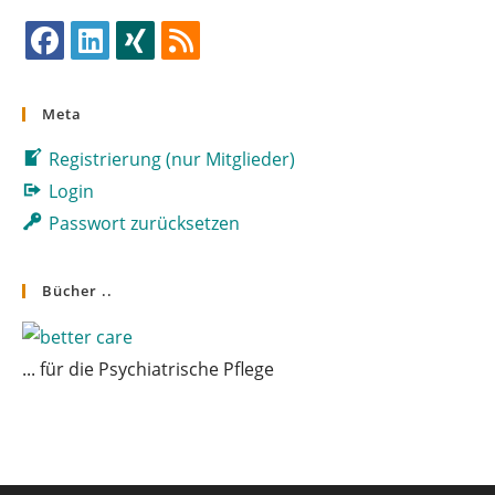
Opens
Opens
Opens
Opens
in
in
in
in
Meta
a
a
a
a
Registrierung (nur Mitglieder)
new
new
new
new
tab
tab
tab
tab
Login
Passwort zurücksetzen
Bücher ..
... für die Psychiatrische Pflege