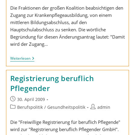
Die Fraktionen der großen Koalition beabsichtigen den
Zugang zur Krankenpflegeausbildung, von einem
mittleren Bildungsabschluss, auf den
Hauptschulabschluss zu senken. Die wörtliche
Begründung für diesen Änderungsantrag lautet: "Damit
wird der Zugang…
Absenkung
Weiterlesen
Des
Bildungsniveaus
In
Registrierung beruflich
Der
Krankenpflege
Pflegender
Beitrag
30. April 2009
veröffentlicht:
Beitrags-
Beitrags-
Berufspolitik
/
Gesundheitspolitik
admin
Kategorie:
Autor:
Die "Freiwillige Registrierung für beruflich Pflegende"
wird zur "Registrierung beruflich Pflegender GmbH".