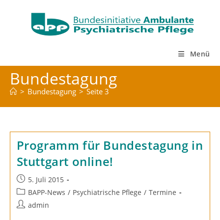
Zum
Inhalt
springen
Menü
Bundestagung
>
Bundestagung
>
Seite 3
Programm für Bundestagung in
Stuttgart online!
Beitrag
5. Juli 2015
veröffentlicht:
Beitrags-
BAPP-News
/
Psychiatrische Pflege
/
Termine
Kategorie:
Beitrags-
admin
Autor: