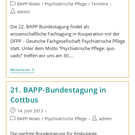
veröffentlicht:
Beitrags-
BAPP-News
/
Psychiatrische Pflege
/
Termine
Kategorie:
Beitrags-
admin
Autor:
Die 22. BAPP-Bundestagung findet als
wissenschaftliche Fachtagung in Kooperation mit der
DFPP – Deutsche Fachgesellschaft Psychiatrische Pflege
statt. Unter dem Motto “Psychiatrische Pflege: quo
vadis” treffen wir uns am 30.…
“Psychiatrische
Weiterlesen
Pflege:
Quo
Vadis?”
21. BAPP-Bundestagung in
Cottbus
Beitrag
14. Juni 2013
veröffentlicht:
Beitrags-
Beitrags-
BAPP-News
/
Psychiatrische Pflege
admin
Kategorie:
Autor:
Die nächste Bundestagung für Ambulante