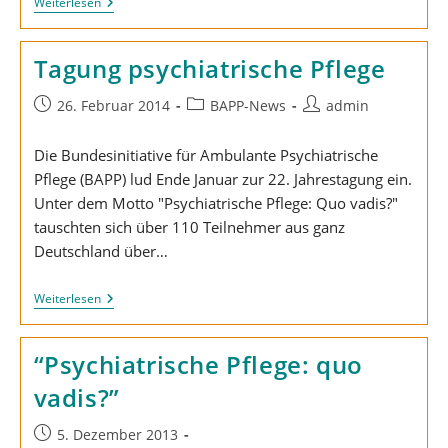
23.
Weiterlesen
BAPP-
Bundestagung
In
Tagung psychiatrische Pflege
Münster
Beitrag
Beitrags-
Beitrags-
26. Februar 2014
BAPP-News
admin
veröffentlicht:
Kategorie:
Autor:
Die Bundesinitiative für Ambulante Psychiatrische
Pflege (BAPP) lud Ende Januar zur 22. Jahrestagung ein.
Unter dem Motto "Psychiatrische Pflege: Quo vadis?"
tauschten sich über 110 Teilnehmer aus ganz
Deutschland über…
Tagung
Weiterlesen
Psychiatrische
Pflege
“Psychiatrische Pflege: quo
vadis?”
Beitrag
5. Dezember 2013