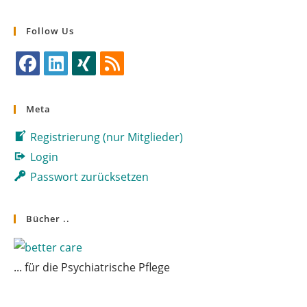
Follow Us
Opens
Opens
Opens
Opens
in
in
in
in
Meta
a
a
a
a
Registrierung (nur Mitglieder)
new
new
new
new
tab
tab
tab
tab
Login
Passwort zurücksetzen
Bücher ..
... für die Psychiatrische Pflege