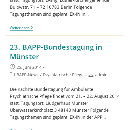
statt. Tagungsort: Evang. Luther-Kirchengemeinde
Bülowstr. 71 – 72 10783 Berlin Folgende
Tagungsthemen sind geplant: EX-IN in…
24.
Weiterlesen
BAPP-
Bundestagung
In
23. BAPP-Bundestagung in
Berlin
Münster
Beitrag
25. Juni 2014
veröffentlicht:
Beitrags-
Beitrags-
BAPP-News
/
Psychiatrische Pflege
admin
Kategorie:
Autor:
Die nächste Bundestagung für Ambulante
Psychiatrische Pflege findet vom 21. – 22. August 2014
statt. Tagungsort: Liudgerhaus Münster
Überwasserkirchplatz 3 48143 Münster Folgende
Tagungsthemen sind geplant: EX-IN in der APP…