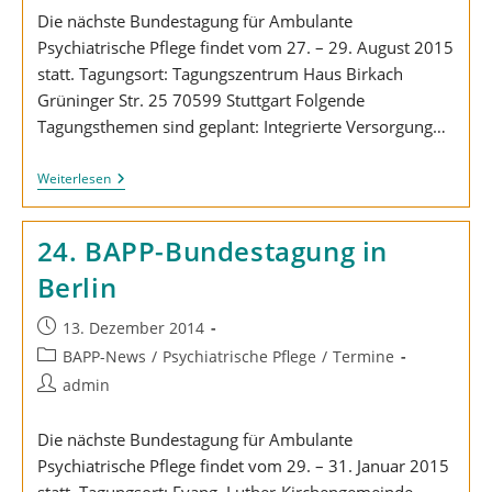
Die nächste Bundestagung für Ambulante
Psychiatrische Pflege findet vom 27. – 29. August 2015
statt. Tagungsort: Tagungszentrum Haus Birkach
Grüninger Str. 25 70599 Stuttgart Folgende
Tagungsthemen sind geplant: Integrierte Versorgung…
Programm
Weiterlesen
Für
Bundestagung
In
24. BAPP-Bundestagung in
Stuttgart
Online!
Berlin
Beitrag
13. Dezember 2014
veröffentlicht:
Beitrags-
BAPP-News
/
Psychiatrische Pflege
/
Termine
Kategorie:
Beitrags-
admin
Autor:
Die nächste Bundestagung für Ambulante
Psychiatrische Pflege findet vom 29. – 31. Januar 2015