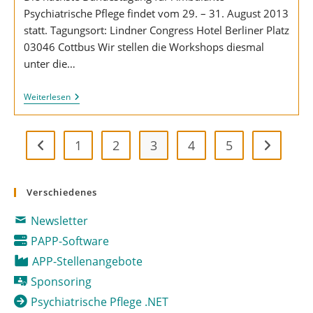
Psychiatrische Pflege findet vom 29. – 31. August 2013
statt. Tagungsort: Lindner Congress Hotel Berliner Platz
03046 Cottbus Wir stellen die Workshops diesmal
unter die…
21.
Weiterlesen
BAPP-
Bundestagung
In
Cottbus
1
2
3
4
5
Zur vorherigen Seite
Zur nächs
Verschiedenes
Newsletter
PAPP-Software
APP-Stellenangebote
Sponsoring
Psychiatrische Pflege .NET