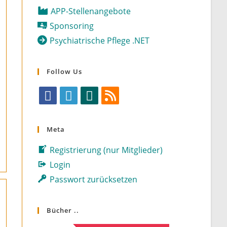
APP-Stellenangebote
Sponsoring
Psychiatrische Pflege .NET
Follow Us
Opens
Opens
Opens
Opens
in
in
in
in
Meta
a
a
a
a
Registrierung (nur Mitglieder)
new
new
new
new
tab
tab
tab
tab
Login
Passwort zurücksetzen
Bücher ..