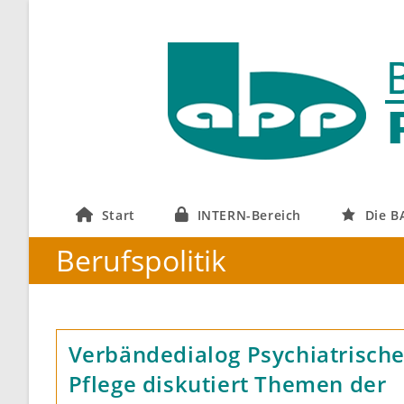
Zum
Inhalt
springen
Start
INTERN-Bereich
Die B
Berufspolitik
Verbändedialog Psychiatrisch
Pflege diskutiert Themen der