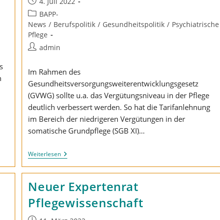
Beitrag
4. Juli 2022
veröffentlicht:
Beitrags-
BAPP-
Kategorie:
News
/
Berufspolitik
/
Gesundheitspolitik
/
Psychiatrische
Pflege
Beitrags-
admin
Autor:
s
Im Rahmen des
n
Gesundheitsversorgungsweiterentwicklungsgesetz
(GVWG) sollte u.a. das Vergütungsniveau in der Pflege
deutlich verbessert werden. So hat die Tarifanlehnung
im Bereich der niedrigeren Vergütungen in der
somatische Grundpflege (SGB XI)…
Krankenkassen
Weiterlesen
Blockieren
Adäquate
Vergütung
Neuer Expertenrat
Pflegewissenschaft