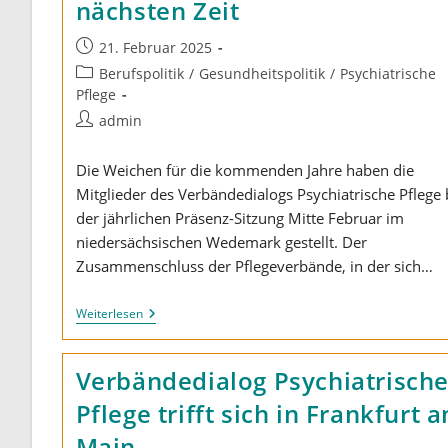
nächsten Zeit
Beitrag
21. Februar 2025
veröffentlicht:
Beitrags-
Berufspolitik
/
Gesundheitspolitik
/
Psychiatrische
Kategorie:
Pflege
Beitrags-
admin
Autor:
Die Weichen für die kommenden Jahre haben die
Mitglieder des Verbändedialogs Psychiatrische Pflege 
der jährlichen Präsenz-Sitzung Mitte Februar im
niedersächsischen Wedemark gestellt. Der
Zusammenschluss der Pflegeverbände, in der sich…
Verbändedialog
Weiterlesen
Psychiatrische
Pflege
Diskutiert
Verbändedialog Psychiatrisch
Themen
Der
Pflege trifft sich in Frankfurt 
Nächsten
Zeit
Main