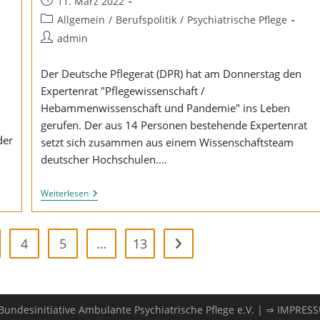
Beitrag
11. März 2022
veröffentlicht:
Beitrags-
Allgemein
/
Berufspolitik
/
Psychiatrische Pflege
Kategorie:
Beitrags-
admin
Autor:
Der Deutsche Pflegerat (DPR) hat am Donnerstag den
Expertenrat "Pflegewissenschaft /
Hebammenwissenschaft und Pandemie" ins Leben
gerufen. Der aus 14 Personen bestehende Expertenrat
der
setzt sich zusammen aus einem Wissenschaftsteam
deutscher Hochschulen.…
Neuer
Weiterlesen
Expertenrat
Pflegewissenschaft
4
5
…
13
Zur nächsten Seite
undesinitiative Ambulante Psychiatrische Pflege e.V. |
⇒ IMPRES