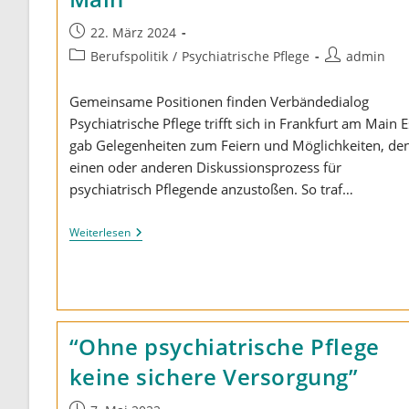
Beitrag
22. März 2024
veröffentlicht:
Beitrags-
Beitrags-
Berufspolitik
/
Psychiatrische Pflege
admin
Kategorie:
Autor:
Gemeinsame Positionen finden Verbändedialog
Psychiatrische Pflege trifft sich in Frankfurt am Main E
gab Gelegenheiten zum Feiern und Möglichkeiten, de
einen oder anderen Diskussionsprozess für
psychiatrisch Pflegende anzustoßen. So traf…
Verbändedialog
Weiterlesen
Psychiatrische
Pflege
Trifft
Sich
In
Frankfurt
Am
“Ohne psychiatrische Pflege
Main
keine sichere Versorgung”