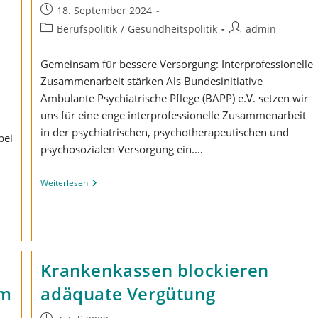
Beitrag
18. September 2024
veröffentlicht:
Beitrags-
Beitrags-
Berufspolitik
/
Gesundheitspolitik
admin
Kategorie:
Autor:
Gemeinsam für bessere Versorgung: Interprofessionelle
Zusammenarbeit stärken Als Bundesinitiative
Ambulante Psychiatrische Pflege (BAPP) e.V. setzen wir
uns für eine enge interprofessionelle Zusammenarbeit
in der psychiatrischen, psychotherapeutischen und
bei
psychosozialen Versorgung ein.…
Interprofessionelle
Weiterlesen
Zusammenarbeit
Stärken
e
Krankenkassen blockieren
am
adäquate Vergütung